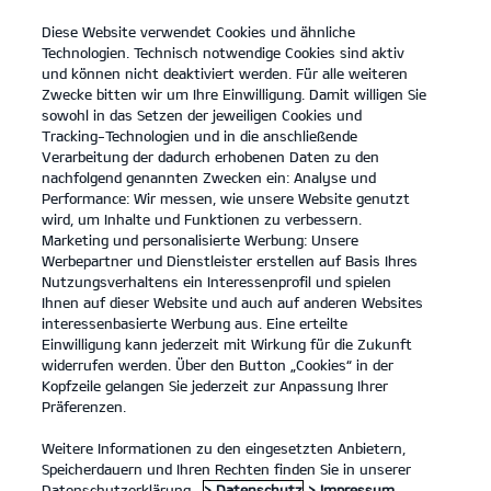
Diese Website verwendet Cookies und ähnliche
Kia
open
Technologien. Technisch notwendige Cookies sind aktiv
menu
und können nicht deaktiviert werden. Für alle weiteren
KONTAKT
Zwecke bitten wir um Ihre Einwilligung. Damit willigen Sie
sowohl in das Setzen der jeweiligen Cookies und
Tracking-Technologien und in die anschließende
Verarbeitung der dadurch erhobenen Daten zu den
nachfolgend genannten Zwecken ein: Analyse und
Performance: Wir messen, wie unsere Website genutzt
Der Kia Sportage.
wird, um Inhalte und Funktionen zu verbessern.
Platz für alles, was Familie ausmacht.
Marketing und personalisierte Werbung: Unsere
Werbepartner und Dienstleister erstellen auf Basis Ihres
MEHR ERFAHREN
Nutzungsverhaltens ein Interessenprofil und spielen
Ihnen auf dieser Website und auch auf anderen Websites
interessenbasierte Werbung aus. Eine erteilte
Einwilligung kann jederzeit mit Wirkung für die Zukunft
widerrufen werden. Über den Button „Cookies“ in der
Kopfzeile gelangen Sie jederzeit zur Anpassung Ihrer
Präferenzen.
Weitere Informationen zu den eingesetzten Anbietern,
Speicherdauern und Ihren Rechten finden Sie in unserer
Datenschutzerklärung.
> Datenschutz
> Impressum